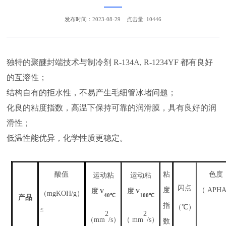
发布时间：2023-08-29
点击量: 10446
独特的聚醚封端技术与制冷剂 R-134A, R-1234YF 都有良好
的互溶性；
结构自有的拒水性，不易产生毛细管冰堵问题；
化良的粘度指数，高温下保持可靠的润滑膜，具有良好的润
滑性；
低温性能优异，化学性质更稳定。
酸值
粘
色度
运动粘
运动粘
闪点
度
（
APH
度
度
V
V
（
mgKOH/g
）
40
℃
100
℃
产品
指
（
℃
）
≤
2
2
（
mm
/s）
（
mm
/s）
数