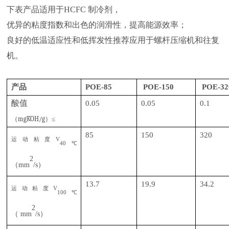
下表产品适用于HCFC 制冷剂，
优异的粘度指数和出色的润滑性，提高能源效率；
良好的低温适应性和低挥发性推荐应用于螺杆压缩机和往复
机。
产品
POE-85
POE-150
POE-32
酸值
0.05
0.05
0.1
（
mg
KOH/g
）
≤
85
150
320
运动粘度
V
40
℃
2
（
mm
/s）
13.7
19.9
34.2
运动粘度
V
100
℃
2
（
mm
/s）