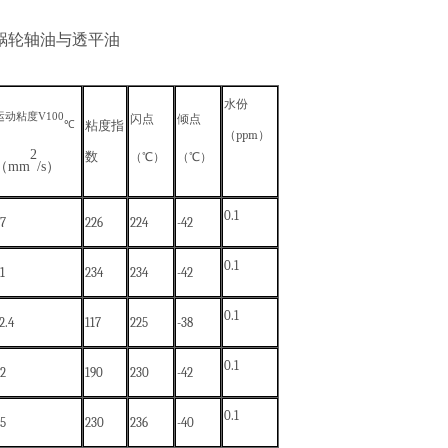
蜗轮轴油与透平油
水份
运动粘度
V
100
闪点
倾点
粘度指
℃
（
ppm
）
2
数
（
℃）
（
℃）
（
mm
/s）
0.1
37
226
224
-42
0.1
1
234
234
-42
0
.1
2.4
1
17
2
25
-
38
0
.1
3
2
1
90
2
30
-
42
0.1
75
230
236
-40