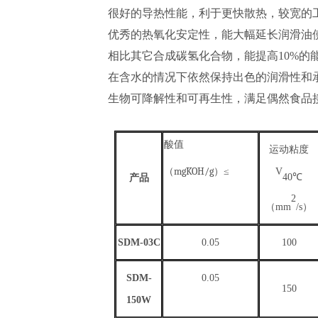
很好的导热性能，利于更快散热，较宽的
优秀的热氧化安定性，能大幅延长润滑油
相比其它合成碳氢化合物，能提高10%的
在含水的情况下依然保持出色的润滑性和
生物可降解性和可再生性，满足偶然食品
酸值
运动粘度
mgKOH/g
（
）≤
V
40
℃
产品
2
（
mm
/s）
SDM-03C
0
.05
100
SDM-
0
.05
150
150W