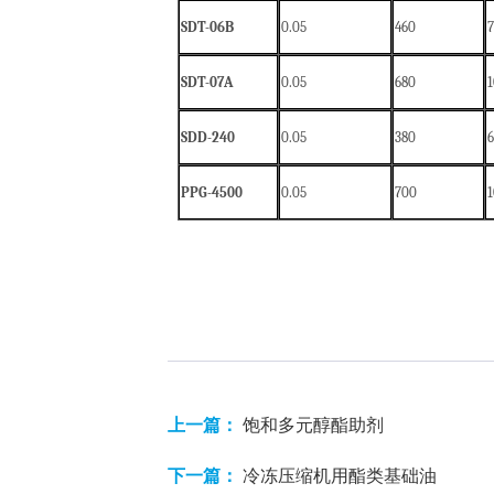
S
DT-06B
0
.05
4
60
SDT-07A
0
.05
680
SDD-240
0
.05
380
6
PPG-4500
0
.05
700
上一篇：
饱和多元醇酯助剂
下一篇：
冷冻压缩机用酯类基础油