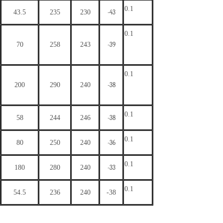
0.
1
43.5
235
230
-43
0
.1
7
0
2
58
2
43
-
39
0.
1
200
290
240
-38
0.
1
58
244
246
-38
0.
1
80
250
240
-36
0.
1
180
280
240
-33
0
.1
5
4.5
2
36
2
40
-
38