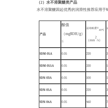
（2）水不溶聚醚类产品
水不溶聚醚因起优秀的润滑性推荐应用于
酸值
运动粘度
V
40
℃
（
mgKOH/g
）
产品
2
（
mm
/s）
≤
SDM-05A
0
.05
220
SDM-055A
0
.05
330
5
SDN-03A
0
.05
1
00
1
S
DN-05A
0
.05
2
20
SDN-06A
0
.05
460