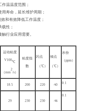
工作温温度范围；
使用寿命，延长维护周期；
能效和有效降低工作温度；
承载性；
接触行业应用需要。
运动粘度
水份
闪点
倾点
粘度指
V
100
ppm
（
）
℃
数
（
℃）
（
℃）
2
（
mm
/s）
0.
1
18.5
200
220
-40
0.
1
29
230
230
-46