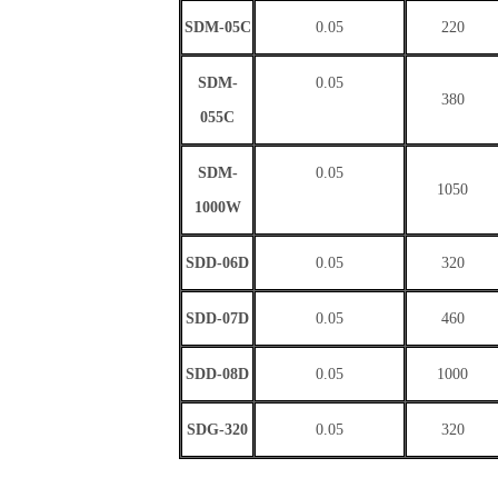
SDM-05C
0
.05
220
S
DM-
0
.05
3
80
055C
SDM-
0
.05
1050
1000W
SDD-06D
0
.05
320
SDD-07D
0
.05
460
SDD-08D
0
.05
1000
S
DG-320
0
.05
3
20