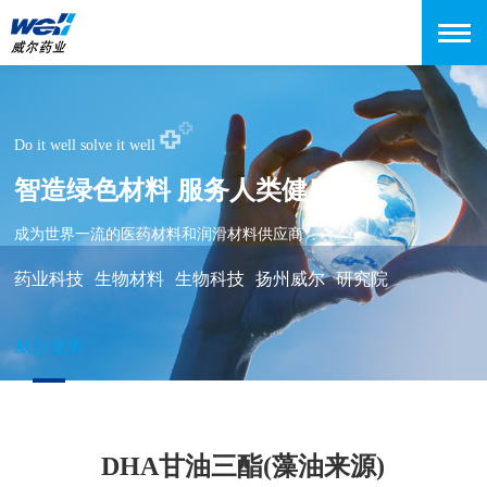
Do it well solve it well
智造绿色材料 服务人类健康
成为世界一流的医药材料和润滑材料供应商
药业科技
生物材料
生物科技
扬州威尔
研究院
威尔健康
DHA甘油三酯(藻油来源)