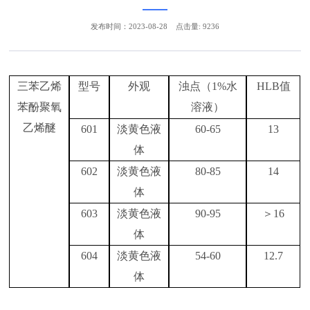
发布时间：2023-08-28
点击量: 9236
三苯乙烯
型号
外观
浊点（
1%水
HLB值
苯酚聚氧
溶液）
乙烯醚
601
淡黄色液
60-65
13
体
602
淡黄色液
80-85
14
体
603
淡黄色液
90-95
＞
16
体
604
淡黄色液
54-60
12.7
体