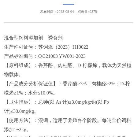
发布时间：2023-08-04
点击量: 9375
混合型饲料添加剂 诱食剂
生产许可证号：苏饲添（2023）H10022
产品标准编号：Q/321003 YW001-2023
【原料组成】：香芹酚、肉桂醛、D-柠檬烯，载体为天然植
物载体。
【产品成分分析保证值】：香芹酚≥3%；肉桂醛≥2%；D-柠
檬烯≥1%；水分≤10.0%。
【卫生指标】：总砷(以 As 计)≤3.0mg/kg;铅(以 Pb
计)≤30.0mg/kg。
【使用方法】：混饲，适用于养殖各个阶段。每吨全价饲料
添加1~2kg。