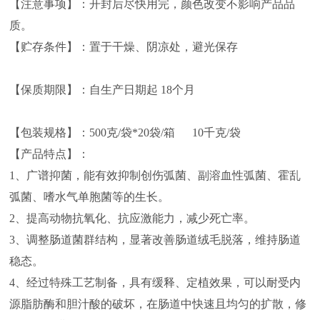
【注意事项】：开封后尽快用完，颜色改变不影响产品品
质。
【贮存条件】：置于干燥、阴凉处，避光保存
【保质期限】：自生产日期起 18个月
【包装规格】：500克/袋*20袋/箱 10千克/袋
【产品特点】：
1、广谱抑菌，能有效抑制创伤弧菌、副溶血性弧菌、霍乱
弧菌、嗜水气单胞菌等的生长。
2、提高动物抗氧化、抗应激能力，减少死亡率。
3、调整肠道菌群结构，显著改善肠道绒毛脱落，维持肠道
稳态。
4、经过特殊工艺制备，具有缓释、定植效果，可以耐受内
源脂肪酶和胆汁酸的破坏，在肠道中快速且均匀的扩散，修