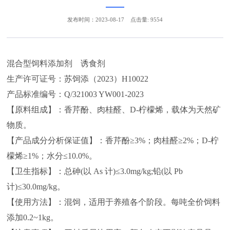
发布时间：2023-08-17
点击量: 9554
混合型饲料添加剂 诱食剂
生产许可证号：苏饲添（2023）H10022
产品标准编号：Q/321003 YW001-2023
【原料组成】：香芹酚、肉桂醛、D-柠檬烯，载体为天然矿
物质。
【产品成分分析保证值】：香芹酚≥3%；肉桂醛≥2%；D-柠
檬烯≥1%；水分≤10.0%。
【卫生指标】：总砷(以 As 计)≤3.0mg/kg;铅(以 Pb
计)≤30.0mg/kg。
【使用方法】：混饲，适用于养殖各个阶段。每吨全价饲料
添加0.2~1kg。