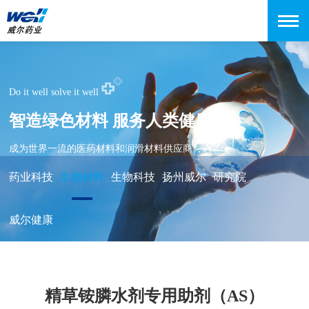
Do it well solve it well
智造绿色材料 服务人类健康
成为世界一流的医药材料和润滑材料供应商
药业科技
生物材料
生物科技
扬州威尔
研究院
威尔健康
精草铵膦水剂专用助剂（AS）