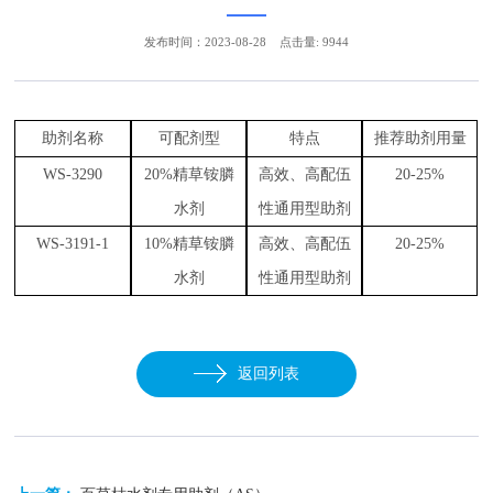
发布时间：2023-08-28
点击量: 9944
助剂名称
可配剂型
特点
推荐助剂用量
WS-3290
2
0%精草铵膦
高
效、高配伍
2
0-25%
水剂
性通用型
助
剂
WS-3191-1
1
0%精草铵膦
高
效、高配伍
2
0-25%
水剂
性通用型
助
剂
返回列表