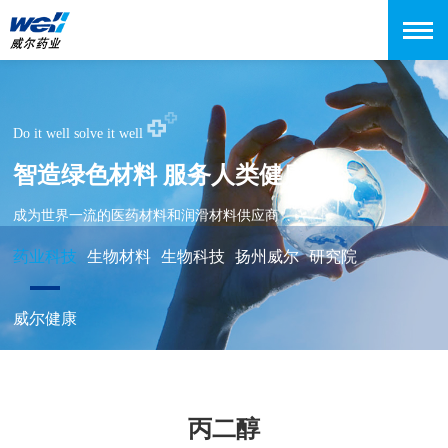
Do it well solve it well
智造绿色材料 服务人类健康
成为世界一流的医药材料和润滑材料供应商
药业科技
生物材料
生物科技
扬州威尔
研究院
威尔健康
丙二醇