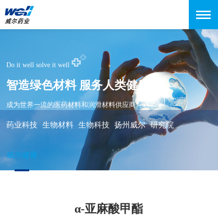
Do it well solve it well
智造绿色材料 服务人类健康
成为世界一流的医药材料和润滑材料供应商
药业科技
生物材料
生物科技
扬州威尔
研究院
威尔健康
α-亚麻酸甲酯