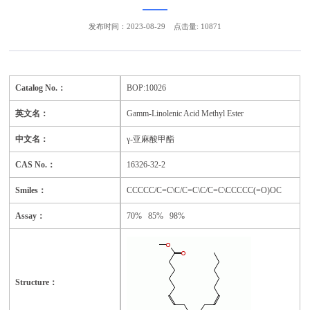
发布时间：2023-08-29
点击量: 10871
Catalog No.：
BOP:100
26
英文名：
Gamm-Linolenic Acid Methyl Ester
中文名：
γ-亚麻酸甲酯
CAS No.：
16326-32-2
Smiles：
CCCCC/C=C\C/C=C\C/C=C\CCCCC(=O)OC
Assay：
70%
85% 98%
Structure：